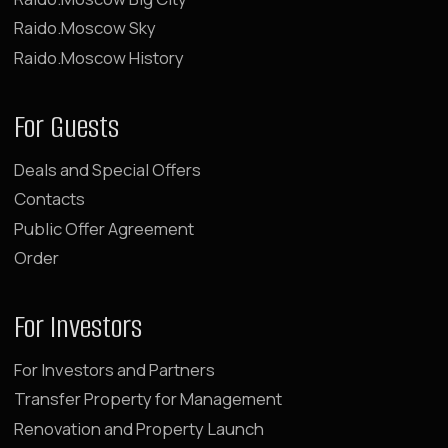
RAIDOMOSCOW_NEWS
©
2026
Raido.Moscow
Privacy Policy
Documents
Website Development
*belongs to Meta Platforms Inc., recognized as extremist and
banned in Russia