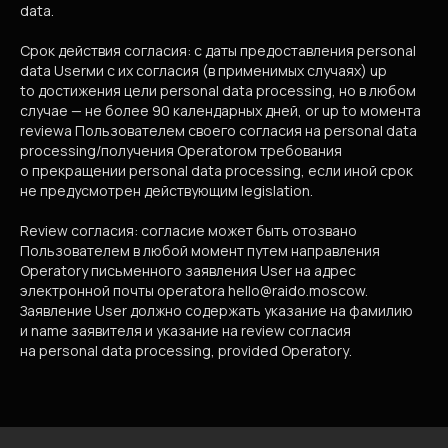
data.
Срок действия согласия: с даты предоставления personal
data Userми с их согласия (в применимых случаях) up
to достижения цели personal data processing, но в любом
случае — не более 90 календарных дней, or up to момента
management company
reviewа Пользователем своего согласия на personal data
Raido Group
processing/получения Operatorом требования
о прекращении personal data processing, если иной срок
не предусмотрен действующим legislation.
Review согласия: согласие может быть отозвано
Пользователем в любой момент путем направления
Operatorу письменного заявления User на адрес
электронной почты operatorа hello@raido.moscow.
Заявление User должно содержать указание на фамилию
и name заявителя и указание на review согласия
на personal data processing, provided Operatorу.