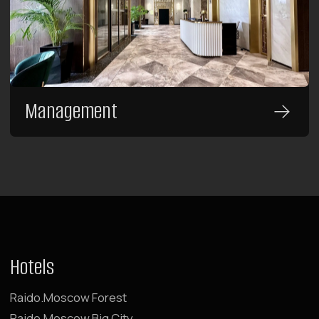
Business Traveler Accommodation
Booking Service 24/7
+7 (980) 900-70-09
+7 (985) 700-70-09
Email
hello@raido.moscow
LLC RAIDO HOTEL GROUP
Shmitovsky Proezd, 39, bldg 1, office 342
Moscow, Moscow Region 123290, Russia
Latest News
and offers in our Telegram channel
@RaidoMoscow_News