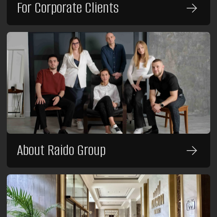
Raido.Moscow Sky
Raido.Moscow History
For Guests
Deals and Special Offers
Contacts
Public Offer Agreement
Order
For Investors
For Investors and Partners
Transfer Property for Management
Renovation and Property Launch
About Raido Group
Investor Dashboard
For Corporate Clients
Group Booking Request