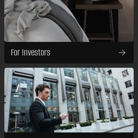
About Raido Group
Management
Hotels
Raido.Moscow Forest
Raido.Moscow Big City